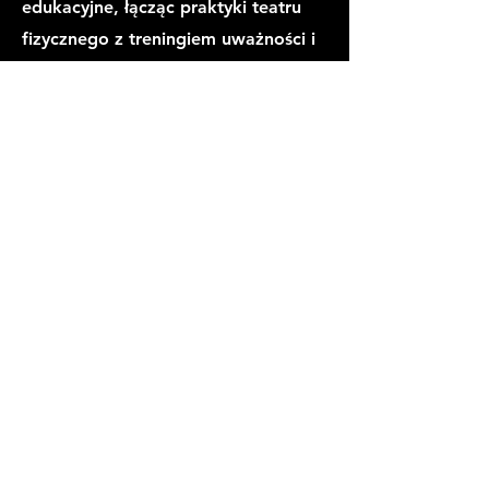
edukacyjne, łącząc praktyki teatru
fizycznego z treningiem uważności i
pracy w grupie.
Wcześniej był związany m.in. z
Farmą w Jaskini (Praga) oraz przez
wiele lat współtworzył Teatr ZAR,
pracując jako aktor i twórca w
projektach opartych na intensywnym
treningu i pracy zespołowej.
Równolegle realizował projekty
filmowe (krótkie formy) i prowadził
warsztaty w różnych krajach,
pracując w trybie projektowym i
sezonowym.
Matej studiował aktorstwo w
Państwowym Konserwatorium w